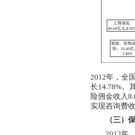
2012
年，全
长
14.78%
。
险佣金收入
8.
实现咨询费
（三）
2012
年